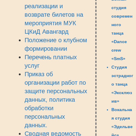
реализации и
студия
возврате билетов на
современ
мероприятия МУК
ного
ЦКиД Авангард
танца
Положение о клубном
«Dance
формировании
crew
Перечень платных
«SmS»
услуг
Студия
Приказ об
эстрадног
организации работ по
о танца
защите персональных
«Эксклюз
данных, политика
ив»
обработки
Вокальна
персональных
я студия
данных.
«Эдельве
Сводная ведомость
йс»