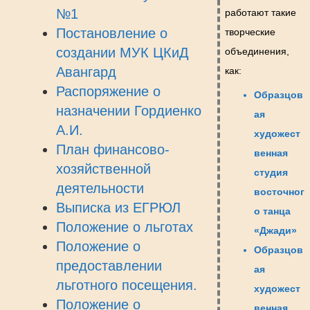
№1
работают такие
Постановление о
творческие
создании МУК ЦКиД
объединения,
Авангард
как:
Распоряжение о
Образцов
назначении Гордиенко
ая
А.И.
художест
План финансово-
венная
хозяйственной
студия
деятельности
восточног
Выписка из ЕГРЮЛ
о танца
Положение о льготах
«Джади»
Положение о
Образцов
предоставлении
ая
льготного посещения.
художест
Положение о
венная