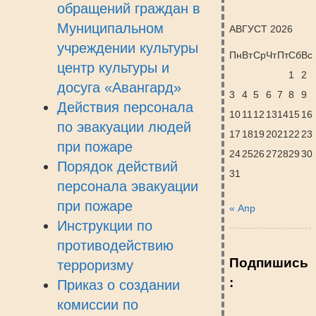
обращений граждан в
Муниципальном
АВГУСТ 2026
учреждении культуры
Пн
Вт
Ср
Чт
Пт
Сб
Вс
центр культуры и
1
2
досуга «Авангард»
3
4
5
6
7
8
9
Действия персонала
10
11
12
13
14
15
16
по эвакуации людей
17
18
19
20
21
22
23
при пожаре
24
25
26
27
28
29
30
Порядок действий
31
персонала эвакуации
при пожаре
« Апр
Инструкции по
противодействию
Подпишись
терроризму
:
Приказ о создании
комиссии по