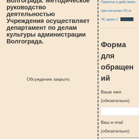
Волгограда. Методическое
Памятка-о-действиях-
руководство
при-сигналах-ГО-и-
деятельностью
ЧС-дома-1
Скачать
Учреждения осуществляет
департамент по делам
культуры администрации
Волгограда.
Форма
для
обращен
ий
Обсуждение закрыто.
Ваше имя
(обязательно)
Ваш e-mail
(обязательно)