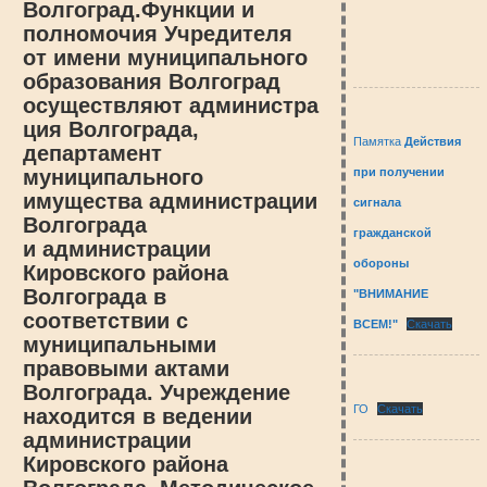
Волгоград.Функции и
полномочия Учредителя
от имени муниципального
образования Волгоград
осуществляют администра
ция Волгограда,
Памятка
Действия
департамент
при получении
муниципального
имущества администрации
сигнала
Волгограда
гражданской
и администрации
обороны
Кировского района
Волгограда в
"ВНИМАНИЕ
соответствии с
ВСЕМ!"
Скачать
муниципальными
правовыми актами
Волгограда. Учреждение
ГО
Скачать
находится в ведении
администрации
Кировского района