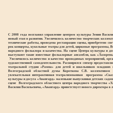
С 2008 года возглавил управление центром культуры Зенин Васили
новый этап в развитии. Увеличилось количество творческих коллек
технические работы, проведена реставрация сцены, приобретено св
рок концерты, кукольные театры для детей, цирковые программы, В
народного фольклора и казачества. На сцене Центра культуры и д
выступают такие известные фольклорные ансамбли, как «Лазоревый
Увеличилось количество и качество проводимых мероприятий, орг
художественной самодеятельности. Расширился спектр предостав
театральной студии «Рампа» для детей и школьников младших 
Волгоградской областной думы Короткова С.В. коллективом х
увлекательная интерактивная театрализованная программа «Сказ
культуры и досуга «Авангард» маленькие выпускники детских садов
сцене Волгоградского областного центра народного творчества «Х
Василия Васильевича, «Авангард» приветствует нового директора в 