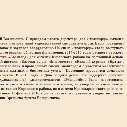
й Васильевич. С приходом нового директора для «Авангарда» начался
тивов и направлений художественной самодеятельности. Были проведены
етовое и звуковое оборудование. На сцене «Авангарда» стали выступать
олгоградская областная филармония. 2014-2015 годы расцвета русского
осуга «Авангард» для жителей Кировского района на постоянной основе
 цветок», «Казачья воля», «Благовестъ», «Казачий курень», «Браты».
анизованных и проведенных самим Авангардом с участием коллективов
ляемых платных и бюджетных услуг. Постоянно проводятся спектакли
классов. В 2015 году к Дню защиты детей при поддержке депутата
удожественной самодеятельности «Эдельвейс», была подготовлена
ка о хитром гноме и волшебном троне», ее увидели на сцене центра
 не только Кировского района, но и жители Красноармейского района на
имик». С февраля 2016 года в связи с заслуженным уходом на пенсию
лице Арефьева Артема Валерьевича.