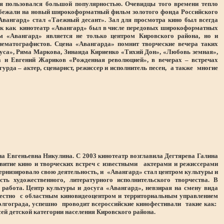
мя пользовался большой популярностью. Очевидцы того времени тепло
к, бежали на новый широкоформатный фильм золотого фонда Российского
вангард» стал «Таежный десант». Зал для просмотра кино был всегда
, так как кинотеатр «Авангард» был в числе передовых широкоформатных
м «Авангард» является не только центром Кировского района, но и
нематографистов. Сцена «Авангарда» помнит творческие вечера таких
са», Рима Маркова, Зинаида Кириенко «Тихий Дон», «Любовь земная»,
а и Евгений Жариков «Рожденная революцией», в вечерах – встречах
да – актер, сценарист, режиссер и исполнитель песен, а также многие
а Евгеньевна Никулина. С 2003 кинотеатр возглавила Дегтярева Галина
звитие кино и творческих встреч с известными актерами и режиссерами
ернизировало свою деятельность, и «Авангард» стал центром культуры и
ть художественного, литературного исполнительского творчества. В
работа. Центр культуры и досуга «Авангард», невзирая на смену вида
вместно с областным киновидеоцентром и территориальным управлением
лгограда, успешно проводит всероссийские кинофестивали такие как:
сей детской категории населения Кировского района.