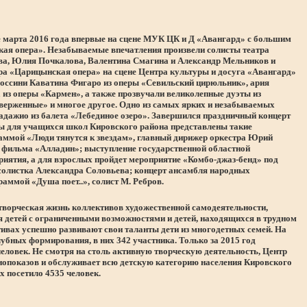
е марта 2016 года впервые на сцене МУК ЦК и Д «Авангард» с большим
кая опера». Незабываемые впечатления произвели солисты театра
а, Юлия Почкалова, Валентина Смагина и Александр Мельников и
ра «Царицынская опера» на сцене Центра культуры и досуга «Авангард»
оссини Каватина Фигаро из оперы «Севильский цирюльник», ария
 из оперы «Кармен», а также прозвучали великолепные дуэты из
верженные» и многое другое. Одно из самых ярких и незабываемых
 адажио из балета «Лебединое озеро». Завершился праздничный концерт
ры для учащихся школ Кировского района представлены такие
раммой «Люди тянутся к звездам», главный дирижер оркестра Юрий
о фильма «Алладин»; выступление государственной областной
иятия, а для взрослых пройдет мероприятие «Комбо-джаз-бенд» под
 солистка Александра Соловьева; концерт ансамбля народных
ммой «Душа поет..», солист М. Ребров.
 творческая жизнь коллективов художественной самодеятельности,
ля детей с ограниченными возможностями и детей, находящихся в трудном
тивах успешно развивают свои таланты дети из многодетных семей. На
бных формирования, в них 342 участника. Только за 2015 год
еловек. Не смотря на столь активную творческую деятельность, Центр
нопоказов и обслуживает всю детскую категорию населения Кировского
х посетило 4535 человек.