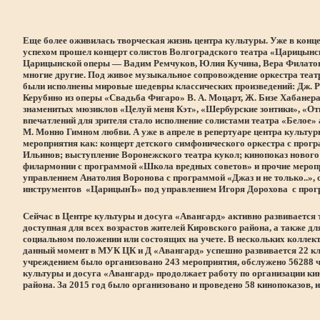
Еще более оживилась творческая жизнь центра культуры. Уже в конц
успехом прошел концерт солистов Волгоградского театра «Царицынс
Царицынской оперы — Вадим Ремчуков, Юлия Кучина, Вера Филатов
многие другие. Под живое музыкальное сопровождение оркестра теат
были исполнены мировые шедевры классических произведений: Дж. Р
Керубино из оперы «Свадьба Фигаро» В. А. Моцарт, Ж. Бизе Хабанера
знаменитых мюзиклов «Целуй меня Кэт», «Шербурские зонтики», «От
впечатлений для зрителя стало исполнение солистами театра «Белое»
М. Монно Гимном любви. А уже в апреле в репертуаре центра культу
мероприятия как: концерт детского симфонического оркестра с прог
Ильинов; выступление Воронежского театра кукол; кинопоказ новог
филармонии с программой «Школа вредных советов» и прочие меропр
управлением Анатолия Воронова с программой «Джаз и не только..»,
инструментов «ЦарицынЪ» под управлением Игоря Дорохова с програ
Сейчас в Центре культуры и досуга «Авангард» активно развивается
доступная для всех возрастов жителей Кировского района, а также д
социальном положении или состоящих на учете. В нескольких коллек
данный момент в МУК ЦК и Д «Авангард» успешно развивается 22 клу
учреждением было организовано 243 мероприятия, обслужено 56288 ч
культуры и досуга «Авангард» продолжает работу по организации ки
района. За 2015 год было организовано и проведено 58 кинопоказов, и