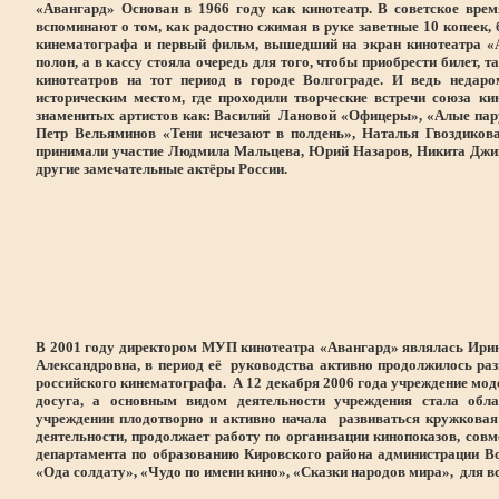
«Авангард» Основан в 1966 году как кинотеатр. В советское вре
вспоминают о том, как радостно сжимая в руке заветные 10 копее
кинематографа и первый фильм, вышедший на экран кинотеатра «А
полон, а в кассу стояла очередь для того, чтобы приобрести билет
кинотеатров на тот период в городе Волгограде. И ведь недаро
историческим местом, где проходили творческие встречи союза ки
знаменитых артистов как: Василий Лановой «Офицеры», «Алые пару
Петр Вельяминов «Тени исчезают в полдень», Наталья Гвоздиков
принимали участие Людмила Мальцева, Юрий Назаров, Никита Джигур
другие замечательные актёры России.
В 2001 году директором МУП кинотеатра «Авангард» являлась Ирин
Александровна, в период её руководства активно продолжилось ра
российского кинематографа. А 12 декабря 2006 года учреждение мод
досуга, а основным видом деятельности учреждения стала облас
учреждении плодотворно и активно начала развиваться кружковая 
деятельности, продолжает работу по организации кинопоказов, со
департамента по образованию Кировского района администрации Во
«Ода солдату», «Чудо по имени кино», «Сказки народов мира», для в