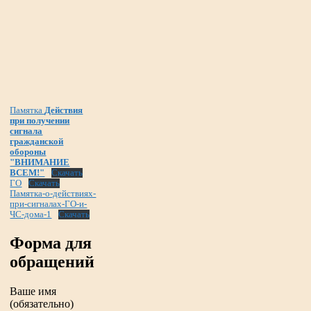
Памятка
Действия
при получении
сигнала
гражданской
обороны
"ВНИМАНИЕ
ВСЕМ!"
Скачать
ГО
Скачать
Памятка-о-действиях-
при-сигналах-ГО-и-
ЧС-дома-1
Скачать
Форма для
обращений
Ваше имя
(обязательно)