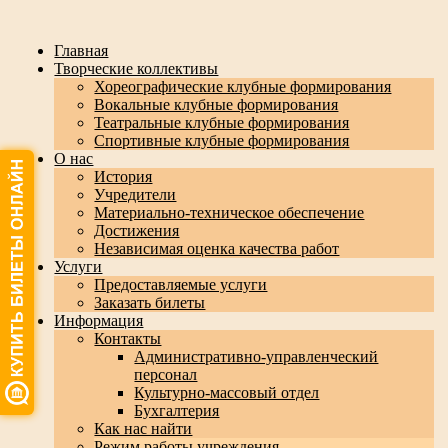
Главная
Творческие коллективы
Хореографические клубные формирования
Вокальные клубные формирования
Театральные клубные формирования
Спортивные клубные формирования
О нас
История
Учредители
Материально-техническое обеспечение
Достижения
Независимая оценка качества работ
Услуги
Предоставляемые услуги
Заказать билеты
Информация
Контакты
Административно-управленческий
персонал
Культурно-массовый отдел
Бухгалтерия
Как нас найти
Режим работы учреждения