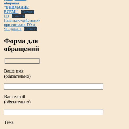
обороны
"ВНИМАНИЕ
ВСЕМ!"
Скачать
ГО
Скачать
Памятка-о-действиях-
при-сигналах-ГО-и-
ЧС-дома-1
Скачать
Форма для
обращений
Ваше имя
(обязательно)
Ваш e-mail
(обязательно)
Тема