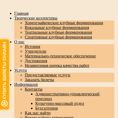
Главная
Творческие коллективы
Хореографические клубные формирования
Вокальные клубные формирования
Театральные клубные формирования
Спортивные клубные формирования
О нас
История
Учредители
Материально-техническое обеспечение
Достижения
Независимая оценка качества работ
Услуги
Предоставляемые услуги
Заказать билеты
Информация
Контакты
Административно-управленческий
персонал
Культурно-массовый отдел
Бухгалтерия
Как нас найти
Режим работы учреждения